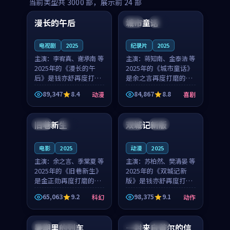
99:16
99:52
当前类型共
3000
部，展示前
24
部
漫长的午后
城市童话
中国
高分
美国
院线
电视剧
2025
纪录片
2025
主演：
李宥真、谢承南 等
主演：
蒋知南、金泰浩 等
2025年的《漫长的午
2025年的《城市童话》
后》是钱亦舒再度打磨
是余之言再度打磨的喜
的动漫佳作。中国大陆
剧佳作。美国的取景与
89,347
8.4
84,867
8.8
动漫
喜剧
的取景与海岛日常的氛
历史战争的氛围相互成
99:04
99:40
围相互成就，李宥真与
就，蒋知南与金泰浩的
谢承南的对手戏自然克
对手戏自然克制，让整
旧巷新生
双城记新版
英国
完结
中国
独播
制，让整部影片在悬念
部影片在悬念与温度
与...
之...
电影
2025
动漫
2025
主演：
余之言、季棠夏 等
主演：
苏柏然、樊清晏 等
2025年的《旧巷新生》
2025年的《双城记新
是金正勋再度打磨的科
版》是钱亦舒再度打磨
幻佳作。英国的取景与
的动作佳作。中国大陆
65,063
9.2
98,375
9.1
科幻
动作
雨夜物语的氛围相互成
的取景与沙漠探险的氛
99:24
99:36
就，余之言与季棠夏的
围相互成就，苏柏然与
对手戏自然克制，让整
樊清晏的对手戏自然克
暑期里的列车
一封来自首尔的信
中国
杜比
韩国
热播
部影片在悬念与温度
制，让整部影片在悬念