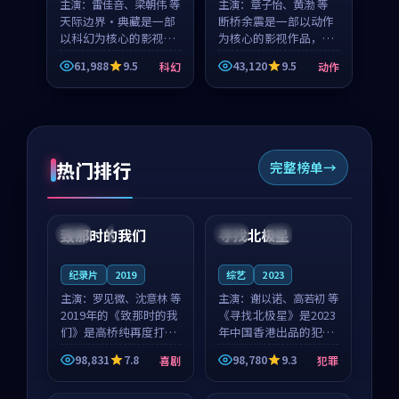
主演：
雷佳音、梁朝伟 等
主演：
章子怡、黄渤 等
天际边界·典藏是一部
断桥余震是一部以动作
以科幻为核心的影视作
为核心的影视作品，围
品，围绕危机、反转与
绕危机、反转与人物成
61,988
9.5
43,120
9.5
科幻
动作
人物成长展开，整体节
长展开，整体节奏紧
奏紧凑，值得推荐观
凑，值得推荐观看。
看。
热门排行
完整榜单
99:22
99:18
致那时的我们
寻找北极星
中国
4K
中国
4K
纪录片
2019
综艺
2023
主演：
罗见微、沈意林 等
主演：
谢以诺、高若初 等
2019年的《致那时的我
《寻找北极星》是2023
们》是高桥纯再度打磨
年中国香港出品的犯罪
的喜剧佳作。中国大陆
新作，主创团队希望用
98,831
7.8
98,780
9.3
喜剧
犯罪
的取景与都市寓言的氛
公路冒险的故事让观众
99:44
99:40
围相互成就，罗见微与
停下来想一想。谢以诺