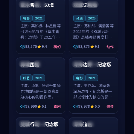
沈意林的对手戏自然克
领衔，高若初担任重要
草木皆兵：边境
双城记新版
泰国
独播
中国
独播
制，让整部影片在悬
角色，戚南柯的叙事
念...
节...
电影
2021
动漫
2025
主演：
莫如初、林星桥 等
主演：
苏柏然、樊清晏 等
邢沐云执导的《草木皆
2025年的《双城记新
兵：边境》于2021年面
版》是钱亦舒再度打磨
世，泰国的城市气质与
的动作佳作。中国大陆
98,570
9.4
98,375
9.1
科幻
动作
校园青春的人物心境共
的取景与沙漠探险的氛
99:44
99:41
同构筑了影片基调。莫
围相互成就，苏柏然与
如初、林星桥用细腻的
樊清晏的对手戏自然克
异境围猎
深海边界·纪念版
泰国
院线
日本
独播
表演撑起整部科幻电
制，让整部影片在悬念
影...
与...
综艺
2021
电影
2021
主演：
汤唯、易烊千玺 等
主演：
刘亦菲、张译 等
异境围猎是一部以喜剧
深海边界·纪念版是一
为核心的影视作品，围
部以惊悚为核心的影视
绕危机、反转与人物成
作品，围绕危机、反转
97,990
6.1
97,978
6.0
喜剧
惊悚
长展开，整体节奏紧
与人物成长展开，整体
99:33
99:21
凑，值得推荐观看。
节奏紧凑，值得推荐观
看。
焚城行动·纪念版
深海追凶
韩国
院线
中国
高分