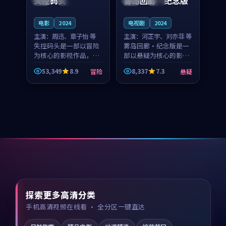
失控码头
雾岛回廊·纪念版
电影
2024
电视剧
2024
主演：
周迅、章子怡 等
主演：
河正宇、刘亦菲 等
失控码头是一部以冒险
雾岛回廊·纪念版是一
为核心的影视作品，围
部以悬疑为核心的影视
绕危机、反转与人物成
作品，围绕危机、反转
53,349
8.9
8,337
7.3
冒险
悬疑
长展开，整体节奏紧
与人物成长展开，整体
凑，值得推荐观看。
节奏紧凑，值得推荐观
看。
探索更多高清分类
手机高清视频在线看 · 全分区一键直达