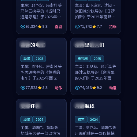
主演：
顾予安、戚南柯 等
主演：
山下凉太、沈知韵
邢沐云执导的《当时只
等
滨田凉介执导的《旧梦
道是寻常》于2025年面
如新》于2025年面世，
世，泰国的城市气质与
中国台湾的城市气质与
95,324
9.3
71,842
7.7
喜剧
犯罪
母女情深的人物心境共
异国相遇的人物心境共
99:20
99:56
同构筑了影片基调。顾
同构筑了影片基调。山
予安、戚南柯用细腻的
下凉太、沈知韵用细腻
黄昏的电车
余晖里的人们
日本
4K
泰国
完结
表演撑起整部喜剧电
的表演撑起整部犯罪
影...
电...
动漫
2025
电视剧
2025
主演：
周怀风、应南风 等
主演：
卫见秋、顾沂溪 等
陈思源执导的《黄昏的
邢沐云执导的《余晖里
电车》于2025年面世，
的人们》于2025年面
日本的城市气质与渔村
世，泰国的城市气质与
77,528
8.3
74,053
9.2
动作
动漫
故事的人物心境共同构
小镇生活的人物心境共
99:36
99:02
筑了影片基调。周怀
同构筑了影片基调。卫
风、应南风用细腻的表
见秋、顾沂溪用细腻的
焚城任务
月面航线
泰国
高分
法国
演撑起整部动作电影，
表演撑起整部动漫电
剧...
影，...
连载中
动漫
2024
综艺
2024
主演：
梁朝伟、黄渤 等
主演：
刘亦菲、梁朝伟 等
焚城任务是一部以惊悚
月面航线是一部以惊悚