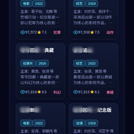
电影
2022
综艺
2019
主演：
章子怡、沈腾 等
主演：
刘亦菲、易烊千玺
焚城行动·纪念版是一
等
深海追凶是一部以动作
部以犯罪为核心的影视
为核心的影视作品，围
作品，围绕危机、反转
绕危机、反转与人物成
97,972
7.1
97,938
7.5
犯罪
动作
与人物成长展开，整体
长展开，整体节奏紧
99:43
89:13
节奏紧凑，值得推荐观
凑，值得推荐观看。
看。
零号回廊·典藏
暴雪追凶
泰国
院线
法国
杜比
纪录片
2016
综艺
2023
主演：
黄渤、张译 等
主演：
张译、黄渤 等
零号回廊·典藏是一部
暴雪追凶是一部以悬疑
以科幻为核心的影视作
为核心的影视作品，围
品，围绕危机、反转与
绕危机、反转与人物成
97,816
8.5
97,815
8.1
科幻
悬疑
人物成长展开，整体节
长展开，整体节奏紧
91:44
99:22
奏紧凑，值得推荐观
凑，值得推荐观看。
看。
狂潮倒影
南港回响·纪念版
日本
完结
中国
高分
电影
2022
动漫
2018
主演：
张译、梁朝伟 等
主演：
刘亦菲、河正宇 等