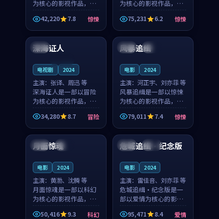
为核心的影视作品，围
为核心的影视作品，围
绕危机、反转与人物成
绕危机、反转与人物成
42,220
7.8
75,231
6.2
惊悚
惊悚
长展开，整体节奏紧
长展开，整体节奏紧
99:29
99:02
凑，值得推荐观看。
凑，值得推荐观看。
深海证人
风暴追缉
美国
中国
杜比
连载中
电视剧
2024
电影
2024
主演：
张译、周迅 等
主演：
河正宇、刘亦菲 等
深海证人是一部以冒险
风暴追缉是一部以惊悚
为核心的影视作品，围
为核心的影视作品，围
绕危机、反转与人物成
绕危机、反转与人物成
34,280
8.7
79,011
7.4
冒险
惊悚
长展开，整体节奏紧
长展开，整体节奏紧
99:49
99:24
凑，值得推荐观看。
凑，值得推荐观看。
月面惊魂
危城追缉·纪念版
英国
完结
法国
高分
电影
2024
电影
2024
主演：
黄渤、沈腾 等
主演：
雷佳音、刘亦菲 等
月面惊魂是一部以科幻
危城追缉·纪念版是一
为核心的影视作品，围
部以爱情为核心的影视
绕危机、反转与人物成
作品，围绕危机、反转
50,416
9.3
95,471
8.4
科幻
爱情
长展开，整体节奏紧
与人物成长展开，整体