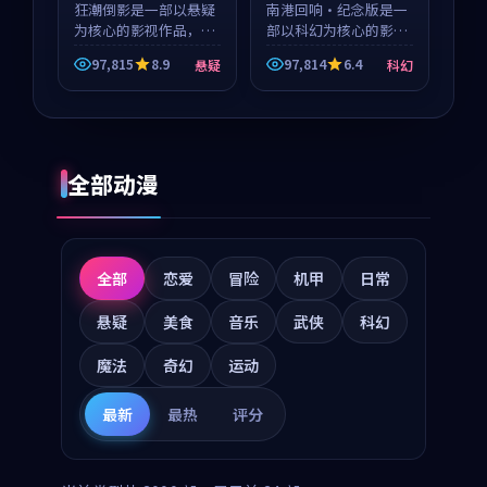
狂潮倒影是一部以悬疑
南港回响·纪念版是一
为核心的影视作品，围
部以科幻为核心的影视
绕危机、反转与人物成
作品，围绕危机、反转
97,815
8.9
97,814
6.4
悬疑
科幻
长展开，整体节奏紧
与人物成长展开，整体
凑，值得推荐观看。
节奏紧凑，值得推荐观
看。
全部动漫
全部
恋爱
冒险
机甲
日常
悬疑
美食
音乐
武侠
科幻
魔法
奇幻
运动
最新
最热
评分