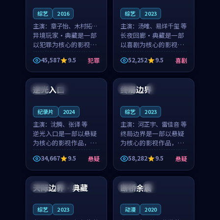
综艺
2016
综艺
2023
主演：
章子怡、木村拓哉
主演：
汤唯、易烊千玺 等
等
异境玩家·典藏是一部
长夜回廊·典藏是一部
以犯罪为核心的影视作
以喜剧为核心的影视作
品，围绕危机、反转与
品，围绕危机、反转与
45,587
9.5
52,252
9.5
犯罪
喜剧
人物成长展开，整体节
人物成长展开，整体节
99:37
99:10
奏紧凑，值得推荐观
奏紧凑，值得推荐观
看。
看。
逆光入口
终局边界
泰国
完结
泰国
4K
纪录片
2024
综艺
2023
主演：
沈腾、张译 等
主演：
河正宇、雷佳音 等
逆光入口是一部以悬疑
终局边界是一部以悬疑
为核心的影视作品，围
为核心的影视作品，围
绕危机、反转与人物成
绕危机、反转与人物成
34,667
9.5
58,282
9.5
悬疑
悬疑
长展开，整体节奏紧
长展开，整体节奏紧
93:06
99:31
凑，值得推荐观看。
凑，值得推荐观看。
天际边界·典藏
断桥余震
法国
院线
中国
热播
综艺
2023
动漫
2020