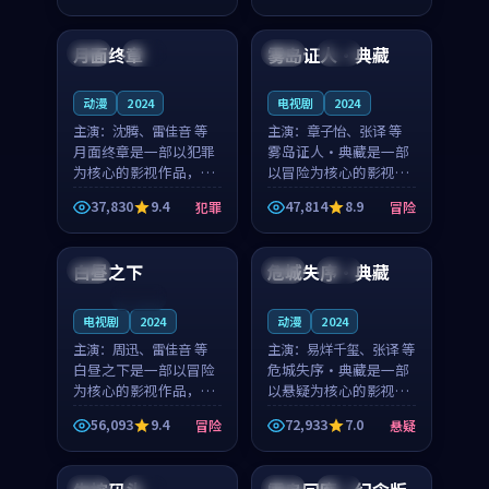
90:52
97:56
凑，值得推荐观看。
节奏紧凑，值得推荐观
看。
月面终章
雾岛证人·典藏
韩国
高分
中国
完结
动漫
2024
电视剧
2024
主演：
沈腾、雷佳音 等
主演：
章子怡、张译 等
月面终章是一部以犯罪
雾岛证人·典藏是一部
为核心的影视作品，围
以冒险为核心的影视作
绕危机、反转与人物成
品，围绕危机、反转与
37,830
9.4
47,814
8.9
犯罪
冒险
长展开，整体节奏紧
人物成长展开，整体节
99:45
99:42
凑，值得推荐观看。
奏紧凑，值得推荐观
看。
白昼之下
危城失序·典藏
日本
中国
热播
连载中
电视剧
2024
动漫
2024
主演：
周迅、雷佳音 等
主演：
易烊千玺、张译 等
白昼之下是一部以冒险
危城失序·典藏是一部
为核心的影视作品，围
以悬疑为核心的影视作
绕危机、反转与人物成
品，围绕危机、反转与
56,093
9.4
72,933
7.0
冒险
悬疑
长展开，整体节奏紧
人物成长展开，整体节
99:31
99:17
凑，值得推荐观看。
奏紧凑，值得推荐观
看。
中国
杜比
中国
杜比