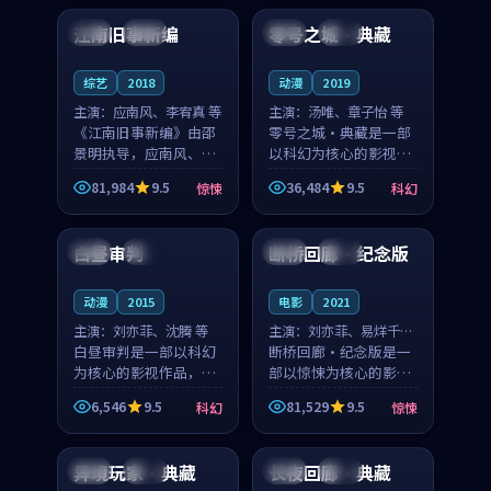
合作演出，影片在情感
纠葛，爱情元素贯穿始
江南旧事新编
零号之城·典藏
日本
院线
中国
杜比
层次与现实质感之间
终，节奏稳健而富有张
游...
力，...
综艺
2018
动漫
2019
主演：
应南风、李宥真 等
主演：
汤唯、章子怡 等
《江南旧事新编》由邵
零号之城·典藏是一部
景明执导，应南风、李
以科幻为核心的影视作
宥真领衔主演，是一部
品，围绕危机、反转与
81,984
9.5
36,484
9.5
惊悚
科幻
2018年上映的日本惊悚
人物成长展开，整体节
99:14
99:16
综艺。影片以邻里温情
奏紧凑，值得推荐观
为切入，呈现一段从初
看。
白昼审判
断桥回廊·纪念版
中国
杜比
中国
杜比
遇到告别都浸着真实
情...
动漫
2015
电影
2021
主演：
刘亦菲、沈腾 等
主演：
刘亦菲、易烊千玺
白昼审判是一部以科幻
等
断桥回廊·纪念版是一
为核心的影视作品，围
部以惊悚为核心的影视
绕危机、反转与人物成
作品，围绕危机、反转
6,546
9.5
81,529
9.5
科幻
惊悚
长展开，整体节奏紧
与人物成长展开，整体
99:52
99:16
凑，值得推荐观看。
节奏紧凑，值得推荐观
看。
异境玩家·典藏
长夜回廊·典藏
法国
杜比
韩国
高分