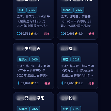
之...
与...
电影
2025
电视剧
2025
主演：
朴艺珍、沐子瑜 等
主演：
邵知白、吉田美琴
《暑期里的列车》是
等
《一封来自首尔的信》
2025年中国香港出品的
是2025年韩国出品的动
科幻新作，主创团队希
漫新作，主创团队希望
80,581
9.4
80,669
9.0
科幻
动漫
望用城市夜归人的故事
用高考往事的故事让观
99:12
99:48
让观众停下来想一想。
众停下来想一想。邵知
朴艺珍领衔，沐子瑜担
白领衔，吉田美琴担任
三十岁的夏天
远方有山
法国
4K
法国
独播
任重要角色，郑书延的
重要角色，谢承南的
叙...
叙...
纪录片
2025
综艺
2025
主演：
韩星澜、陆见鹿 等
主演：
赵砚青、颜以南 等
《三十岁的夏天》是
《远方有山》是2025年
2025年法国出品的喜剧
法国出品的犯罪新作，
新作，主创团队希望用
主创团队希望用高校追
63,044
7.8
64,666
8.2
喜剧
犯罪
深夜电台的故事让观众
梦的故事让观众停下来
99:32
99:08
停下来想一想。韩星澜
想一想。赵砚青领衔，
领衔，陆见鹿担任重要
颜以南担任重要角色，
当时只道是寻常
旧梦如新
泰国
杜比
中国
高分
角色，山田纯一的叙事
山田纯一的叙事节奏
节...
一...
纪录片
2025
综艺
2025