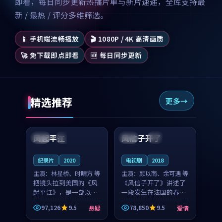
即看，每日同步更新热播片单与新片速递，全库支持最
新 / 最热 / 评分多维筛选。
📱 手机端流畅播放
🎬 1080P / 4K 高清画质
🚀 免下载即点即看
🆕 每日同步更新
精选推荐
更多
99:07
99:21
风起平江
风信子开了
美国
完结
法国
4K
纪录片
2020
电视剧
2018
主演：
林星桥、时晴方 等
主演：
颜以南、余可遇 等
把镜头拉到美国的《风
《风信子开了》讲述了
起平江》，是一部以时
一段发生在法国的春日
光记忆为底色的悬疑作
漫步故事。颜以南饰演
97,126
9.5
78,850
9.5
悬疑
爱情
品。林星桥和时晴方贡
的主角与余可遇的角色
99:53
99:06
献了2020年颇受关注的
因一场意外卷入更深的